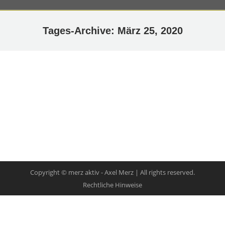
Tages-Archive:
März 25, 2020
Facebook
Flow-Flow admin info: Please choose stream
layout on options page.
Copyright © merz aktiv - Axel Merz | All rights reserved.
Rechtliche Hinweise